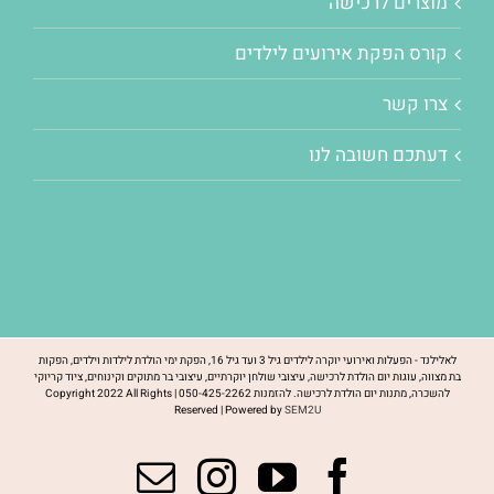
מוצרים לרכישה
קורס הפקת אירועים לילדים
צרו קשר
דעתכם חשובה לנו
לאלילנד - הפעלות ואירועי יוקרה לילדים גיל 3 ועד גיל 16, הפקת ימי הולדת לילדות וילדים, הפקות
בת מצווה, עוגות יום הולדת לרכישה, עיצובי שולחן יוקרתיים, עיצובי בר מתוקים וקינוחים, ציוד קריוקי
להשכרה, מתנות יום הולדת לרכישה. להזמנות 050-425-2262 | Copyright 2022 All Rights
Reserved | Powered by
SEM2U
Facebook
YouTube
כתובת
Instagram