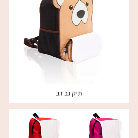
תיק גב דב