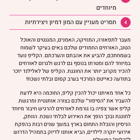
מיוחדים
תסריט מעניין עם המון דמיון ויצירתיות
מעבר לתפאורה, המוזיקה, האמנים, המגנטים והאוכל
הטוב, האורחים החמודים שלכם באים בעיקר לשמוח
בשמחתכם, להביע את אהבתם והערכתם. הקליפ נועד
במיוחד להם ומטרתו בנוסף גם לרגש ולגרום לאורחים
להכיר מקרוב יותר את החוגגת. הקליפ של לאלילנד יזכר
בתודעה כאייטם המרכזי בערב קסום ובלתי נשכח!
כל אחד מאיתנו יכול להכין קליפ, החוכמה היא לדעת
להעביר את ״הסיפור״ שלכם בצורה אותנטית ומרגשת.
קליפ אשר צפיה בו גורמת לאורחים להרגיש חיבור מיוחד
לחוגגת ובכך הופך את האירוע לבלתי נשכח. הוותק,
הניסיון והובלת התחום בארץ במשך שנים רבות בהפקת
אירועי יוקרה לילדים, הביא אותנו לדיוק בתמהיל הדרוש
ל״קליפ״ המושלם.