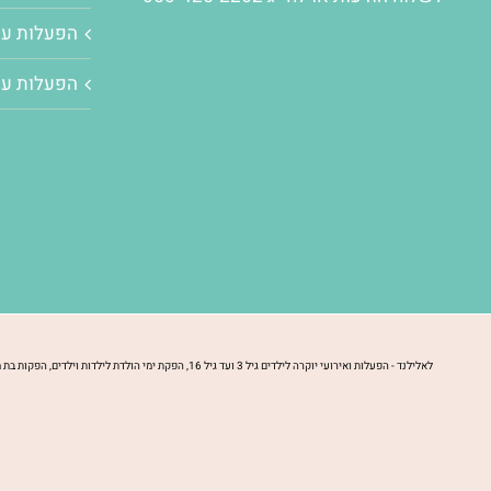
הפעלות עם
הפעלות עם
לאלילנד - הפעלות ואירועי יוקרה לילדים גיל 3 ועד גיל 16, הפקת ימי הולדת לילדות וילדים, הפקות בת מצווה, עוגות יום הולדת לרכישה, עיצובי שולחן יוקרתיים, עיצובי בר מתוקים וקינוחים, ציוד קריוקי להשכרה, מתנות יום הולדת לרכישה. להזמנות 050-425-2262 | Copyright 2022 All Rights Reserved | Powered by