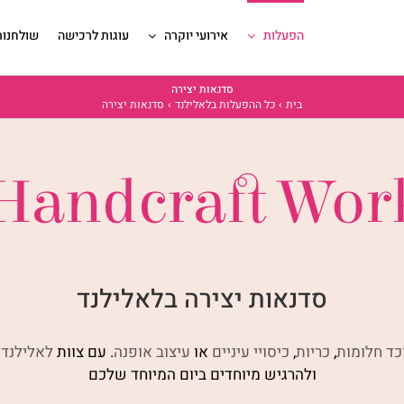
הפעלות
אירועי יוקרה
עוגות לרכישה
שולחנות
סדנאות יצירה
בית
כל ההפעלות בלאלילנד
סדנאות יצירה
 Handcraft Wor
סדנאות יצירה בלאלילנד
כד חלומות
,
כריות
,
כיסויי עיניים
או
עיצוב אופנה
. עם צוות
לאלילנד
א
ולהרגיש מיוחדים ביום המיוחד שלכם