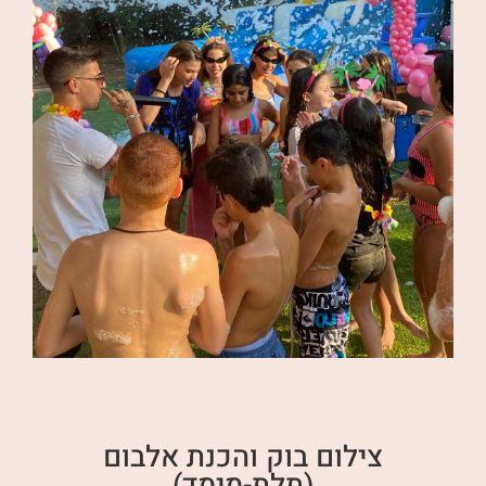
צילום בוק והכנת אלבום
(תלת-מימד)