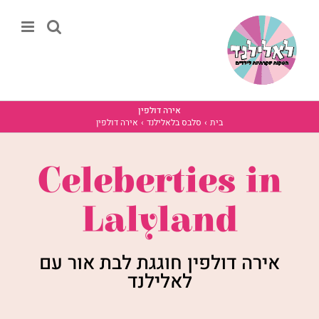
לג
תוכן
אירה דולפין
בית
סלבס בלאלילנד
אירה דולפין
Celeberties in
Lalyland
אירה דולפין חוגגת לבת אור עם
לאלילנד